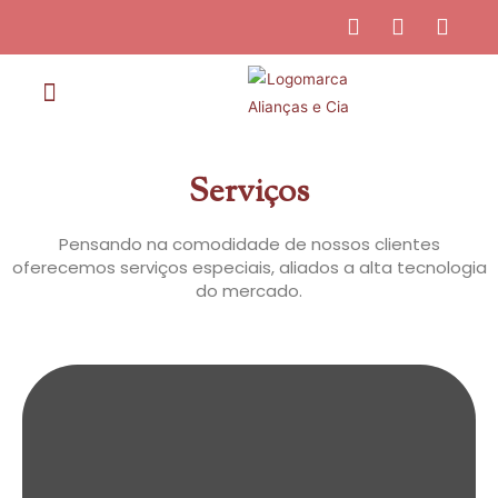
Alianças em Ouro
Alianças em Prata
Alianças em Moeda
Nossas Lojas
Compro seu Ouro
Certificado de Garantia
Serviços
Pensando na comodidade de nossos clientes
oferecemos serviços especiais, aliados a alta tecnologia
do mercado.